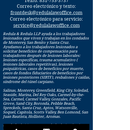
Texto:
831-753-3737
Correo electrónico y texto:
frontdesk@redulalawoffice.com
Correo electrónico para servicio:
service@redulalawoffice.com
Redula & Redula LLP ayuda a los trabajadores
lesionados que viven y trabajan en los condados
de Monterey, San Benito y Santa Cruz.
Ayudamos a los trabajadores lesionados a
solicitar beneficios de compensación para
trabajadores después de lesiones laborales:
lesiones específicas, trauma acumulativo (
lesiones laborales repetitivas), lesiones
psiquiátricas, casos de beneficios por muerte,
casos de fondos fiduciarios de beneficios por
lesiones posteriores (SIBTF), resbalones y caídas,
síndrome del túnel carpiano.
Salinas, Monterey, Greenfield, King City, Soledad,
Seaside, Marina, Del Rey Oaks, Carmel-by-the-
Sea, Carmel, Carmel Valley, Gonzales, Pacific
Grove, Sand City, Boronda, Pebble Beach,
Spreckels, Santa Cruz, Aptos, Watsonville,
Soquel, Capitola, Scotts Valley, Ben Lomond, San
Juan Bautista, Hollister, Aromas.
condado de Monterey, condado de San Benito y
condado de Santa Cruz.