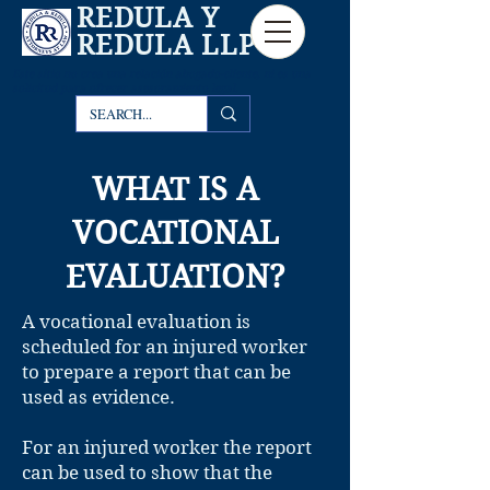
REDULA Y
REDULA LLP
Este sitio
no crea una relación abogado-cliente, ni es una
solicitud para ofrecer asesoramiento legal.
WHAT IS A
VOCATIONAL
EVALUATION?
A vocational evaluation is
scheduled for an injured worker
to prepare a report that can be
used as evidence.
For an injured worker the report
can be used to show that the