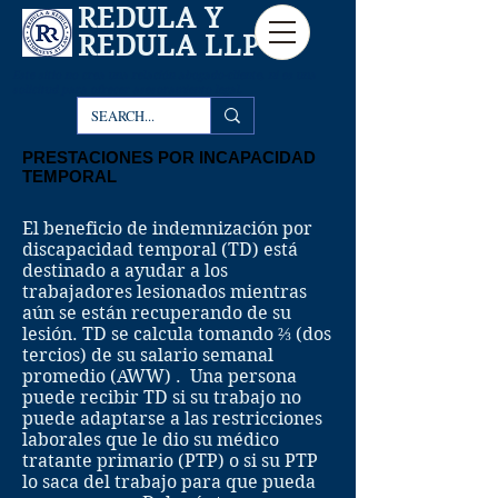
REDULA Y
REDULA LLP
Este sitio
no crea una relación abogado-cliente, ni es una
solicitud para ofrecer asesoramiento legal.
PRESTACIONES POR INCAPACIDAD
TEMPORAL
El beneficio de indemnización por
discapacidad temporal (TD) está
destinado a ayudar a los
trabajadores lesionados mientras
aún se están recuperando de su
lesión. TD se calcula tomando ⅔ (dos
tercios) de su salario semanal
promedio (AWW) . Una persona
puede recibir TD si su trabajo no
puede adaptarse a las restricciones
laborales que le dio su médico
tratante primario (PTP) o si su PTP
lo saca del trabajo para que pueda