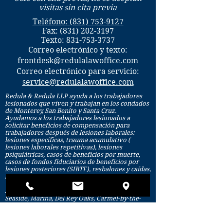
visitas sin cita previa
Teléfono: (831) 753-9127
Fax:
(831) 202-3197
Texto:
831-753-3737
Correo electrónico y texto:
frontdesk@redulalawoffice.com
Correo electrónico para servicio:
service@redulalawoffice.com
Redula & Redula LLP ayuda a los trabajadores
lesionados que viven y trabajan en los condados
de Monterey, San Benito y Santa Cruz.
Ayudamos a los trabajadores lesionados a
solicitar beneficios de compensación para
trabajadores después de lesiones laborales:
lesiones específicas, trauma acumulativo (
lesiones laborales repetitivas), lesiones
psiquiátricas, casos de beneficios por muerte,
casos de fondos fiduciarios de beneficios por
lesiones posteriores (SIBTF), resbalones y caídas,
síndrome del túnel carpiano.
Salinas, Monterey, Greenfield, King City, Soledad,
Seaside, Marina, Del Rey Oaks, Carmel-by-the-
Sea, Carmel, Carmel Valley, Gonzales, Pacific
Grove, Sand City, Boronda, Pebble Beach,