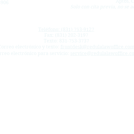
Aptos, 
3906
Solo con cita previa, no se a
Teléfono: (831) 753-9127
Fax: (831) 202-3197
Texto:
831-753-3737
Correo electrónico y texto:
frontdesk@redulalawoffice.co
rreo electrónico para servicio:
service@redulalawoffice.c
 viven y trabajan en los condados de Monterey, San Benito y Santa Cruz. Ayudamos a los trabajadores l
cas, trauma acumulativo ( lesiones laborales repetitivas), lesiones psiquiátricas, casos de beneficios por 
del túnel carpiano.
arina, Del Rey Oaks, Carmel-by-the-Sea, Carmel, Carmel Valley, Gonzales, Pacific Grove, Sand City, Borond
 Juan Bautista, Hollister, Aromas.
Santa Cruz.
nal Information
cliente, ni es una solicitud para ofrecer asesoramiento legal.
ados en California y solo representa a clientes en ese estado.