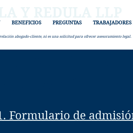
LA Y REDULA LLP
N
BENEFICIOS
PREGUNTAS
TRABAJADORES
elación abogado-cliente, ni es una solicitud para ofrecer asesoramiento legal.
ULARIOS EN LÍ
ENSACIÓN LA
1. Formulario de admisió