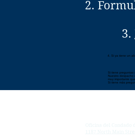
2. Formul
3.
4. Si ya tiene un 
Si tiene preguntas 
Nuestro despacho es
muy importante que
Si tiene más pregu
Oficina del Condado
1187 North Main Stree