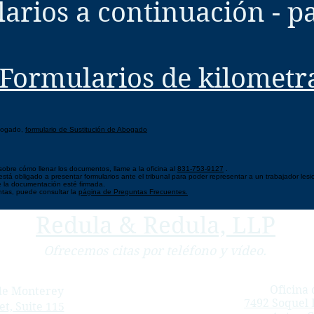
arios a continuación - p
Formularios de kilometr
abogado,
formulario de Sustitución de Abogado
sobre cómo llenar los documentos, llame a la oficina al
831-753-9127
.
tá obligado a presentar formularios ante el tribunal para poder representar a un trabajador lesi
 la documentación esté firmada.
ntas, puede consultar la
página de Preguntas Frecuentes.
Redula & Redula, LLP
Ofrecemos citas por teléfono y vídeo.
Oficina 
 de Monterey
7492 Soquel D
t, Suite 115