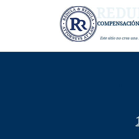
REDU
COMPENSACIÓ
Este sitio
no crea una r
FORM
COMP