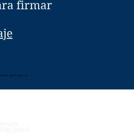
ara firmar
aje
onado, por lo que es
de Aptos
rive, Suite F