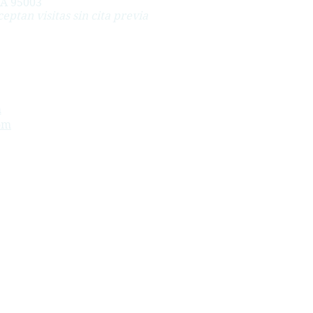
CA 95003
ceptan visitas sin cita previa
m
om
esionados a solicitar beneficios de compensación para
muerte, casos de fondos fiduciarios de beneficios por
a, Pebble Beach, Spreckels, Santa Cruz, Aptos,