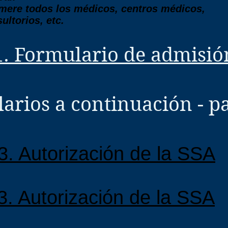
mere todos los médicos, centros médicos,
ultorios, etc.
1. Formulario de admisió
arios a continuación - p
3. Autorización de la SSA
3. Autorización de la SSA