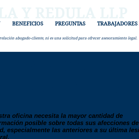
LA Y REDULA LLP
N
BENEFICIOS
PREGUNTAS
TRABAJADORES
elación abogado-cliente, ni es una solicitud para ofrecer asesoramiento legal.
ULARIOS EN LÍ
ENSACIÓN LA
tra oficina necesita la mayor cantidad de
rmación posible sobre todas sus afecciones de
d, especialmente las anteriores a su última les
ral.