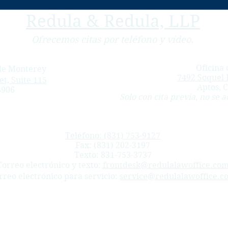
Redula & Redula, LLP
Ofrecemos citas por teléfono y vídeo.
Oficina 
 de Monterey
7492 Soquel D
t, Suite 115
Aptos, 
3906
Solo con cita previa, no se a
Teléfono: (831) 753-9127
Fax: (831) 202-3197
Texto:
831-753-3737
Correo electrónico y texto:
frontdesk@redulalawoffice.co
rreo electrónico para servicio:
service@redulalawoffice.c
 viven y trabajan en los condados de Monterey, San Benito y Santa Cruz. Ayudamos a los trabajadores l
cas, trauma acumulativo ( lesiones laborales repetitivas), lesiones psiquiátricas, casos de beneficios por 
del túnel carpiano.
arina, Del Rey Oaks, Carmel-by-the-Sea, Carmel, Carmel Valley, Gonzales, Pacific Grove, Sand City, Borond
 Juan Bautista, Hollister, Aromas.