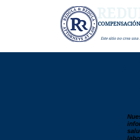
REDU
COMPENSACIÓ
Este sitio
no crea una r
FORM
COMP
Nues
info
salu
labo