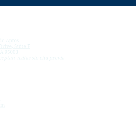
de Aptos
rive, Suite F
CA 95003
ceptan visitas sin cita previa
m
om
esionados a solicitar beneficios de compensación para
muerte, casos de fondos fiduciarios de beneficios por
a, Pebble Beach, Spreckels, Santa Cruz, Aptos,