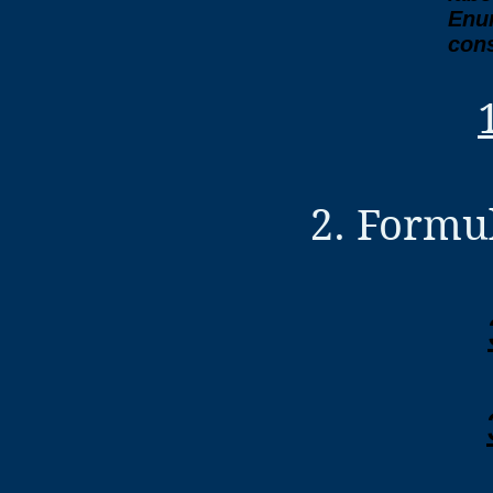
Enu
cons
2. Formul