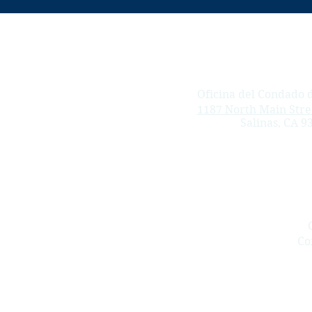
Oficina del Condado
1187 North Main Stree
Salinas, CA 9
Co
Redula & Redula LLP ayuda a los trabajadores lesionados que
trabajadores después de lesiones laborales: lesiones específi
lesiones posteriores (SIBTF), resbalones y caídas, síndrome 
Salinas, Monterey, Greenfield, King City, Soledad, Seaside, M
Watsonville, Soquel, Capitola, Scotts Valley, Ben Lomond, San