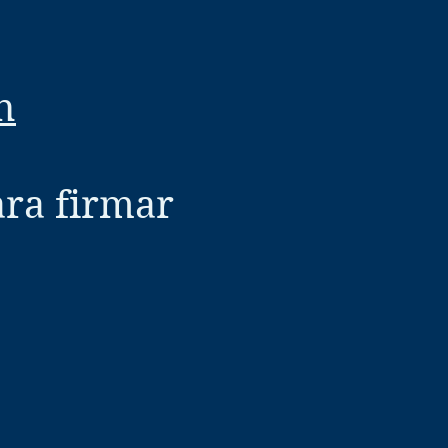
n
ara firmar